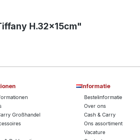
Tiffany H.32x15cm"
tionen
Informatie
nformationen
Bestelinformatie
s
Over ons
Carry Großhandel
Cash & Carry
essoires
Ons assortiment
Vacature