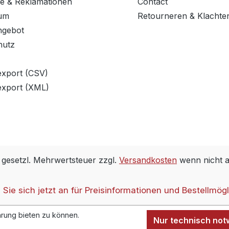
e & Reklamationen
Contact
um
Retourneren & Klachte
ngebot
hutz
export (CSV)
export (XML)
. gesetzl. Mehrwertsteuer zzgl.
Versandkosten
wenn nicht 
Sie sich jetzt an für Preisinformationen und Bestellmögl
rung bieten zu können.
Nur technisch no