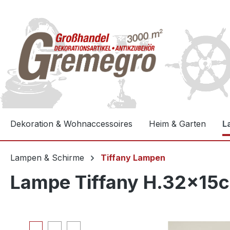
e springen
Zur Hauptnavigation springen
Dekoration & Wohnaccessoires
Heim & Garten
L
Lampen & Schirme
Tiffany Lampen
Lampe Tiffany H.32x15