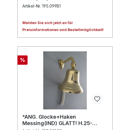
Artikel-Nr. 195.099B1
Melden Sie sich jetzt an für
Preisinformationen und Bestellmöglichkeit!
%
*ANG. Glocke+Haken
Messing(IND) GLATT! H.25-
D.18cm