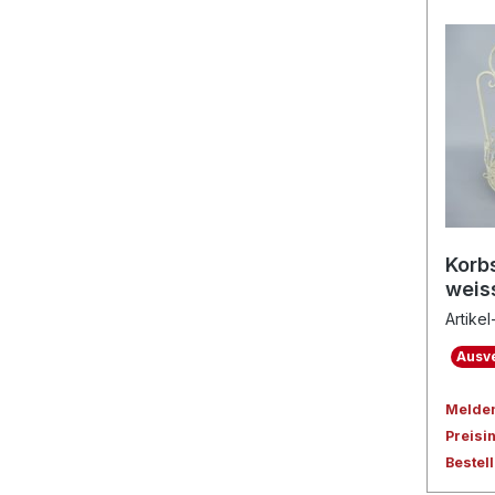
Korbs
weis
Artike
Ausve
Melden 
Preisi
Bestel