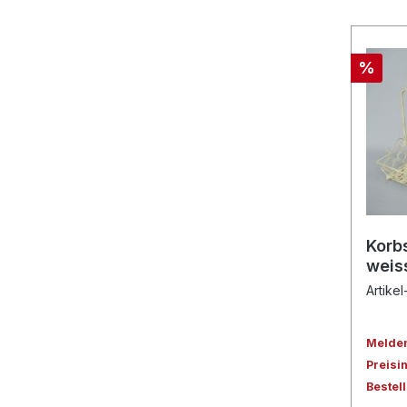
%
Korbs
weis
Artike
Melden 
Preisi
Bestel