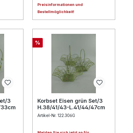
Preisinformationen und
Bestellmöglichkeit!
%
et/3
Korbset Eisen grün Set/3
8/33cm
H.38/41/43-L.41/44/47cm
Artikel-Nr. 122.306G
Melden Sie sich jetzt an für