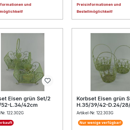
nformationen und
Preisinformationen und
lmöglichkeit!
Bestellmöglichkeit!
set Eisen grün Set/2
Korbset Eisen grün S
/52-L.34/42cm
H.35/39/42-D.24/2
-Nr. 122.302G
Artikel-Nr. 122.303G
rkauft
Nur wenige verfügbar!