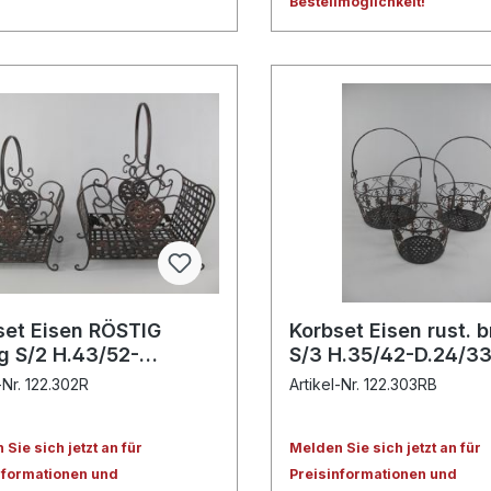
Bestellmöglichkeit!
set Eisen RÖSTIG
Korbset Eisen rust. 
ig S/2 H.43/52-
S/3 H.35/42-D.24/3
/42cm
-Nr. 122.302R
Artikel-Nr. 122.303RB
Sie sich jetzt an für
Melden Sie sich jetzt an für
nformationen und
Preisinformationen und