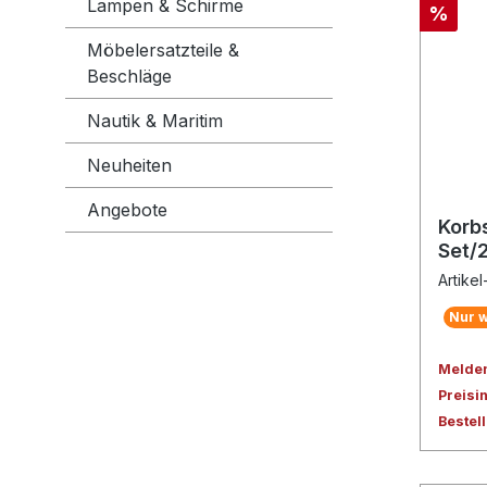
Lampen & Schirme
%
Möbelersatzteile &
Beschläge
Nautik & Maritim
Neuheiten
Angebote
Korbs
Set/
Artike
Nur w
Melden 
Preisi
Bestel