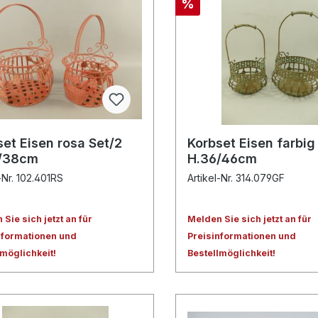
%
set Eisen rosa Set/2
Korbset Eisen farbig
/38cm
H.36/46cm
-Nr. 102.401RS
Artikel-Nr. 314.079GF
Sie sich jetzt an für
Melden Sie sich jetzt an für
nformationen und
Preisinformationen und
lmöglichkeit!
Bestellmöglichkeit!