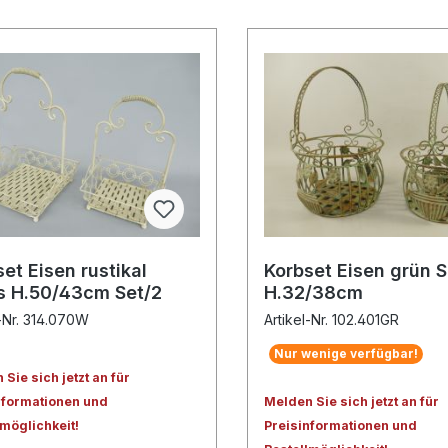
et Eisen rustikal
Korbset Eisen grün S
s H.50/43cm Set/2
H.32/38cm
l-Nr. 314.070W
Artikel-Nr. 102.401GR
Nur wenige verfügbar!
Sie sich jetzt an für
nformationen und
Melden Sie sich jetzt an für
lmöglichkeit!
Preisinformationen und