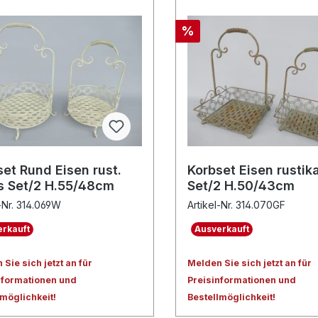
%
et Rund Eisen rust.
Korbset Eisen rustik
s Set/2 H.55/48cm
Set/2 H.50/43cm
l-Nr. 314.069W
Artikel-Nr. 314.070GF
rkauft
Ausverkauft
Sie sich jetzt an für
Melden Sie sich jetzt an für
nformationen und
Preisinformationen und
lmöglichkeit!
Bestellmöglichkeit!