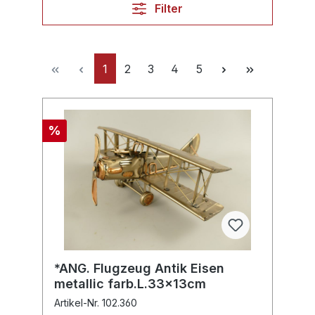
Filter
1
2
3
4
5
%
*ANG. Flugzeug Antik Eisen
metallic farb.L.33x13cm
Artikel-Nr. 102.360