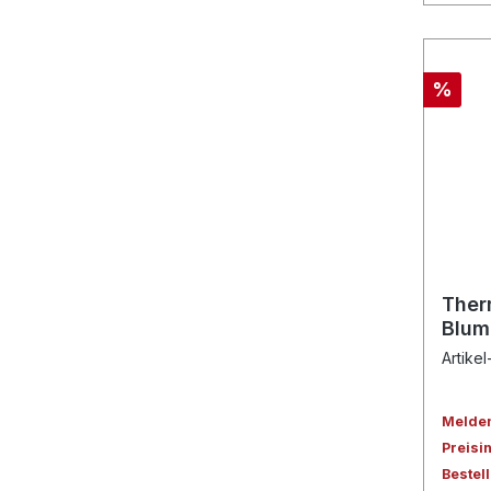
%
Ther
Blum
Artikel
Melden 
Preisi
Bestel