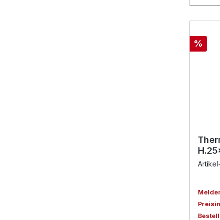
%
Ther
H.2
Artikel
Melden 
Preisi
Bestel