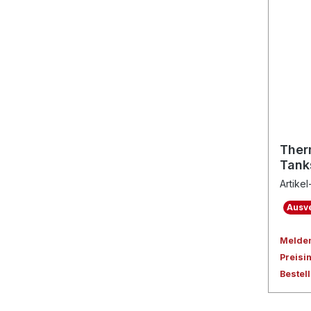
Ther
Tank
Artikel
Ausve
Melden 
Preisi
Bestel