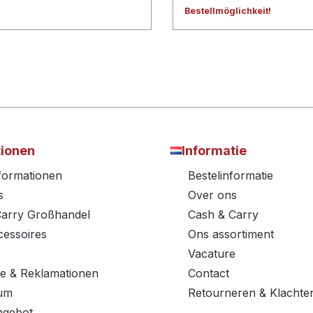
Bestellmöglichkeit!
tionen
Informatie
nformationen
Bestelinformatie
s
Over ons
Carry Großhandel
Cash & Carry
essoires
Ons assortiment
Vacature
e & Reklamationen
Contact
um
Retourneren & Klachte
ngebot