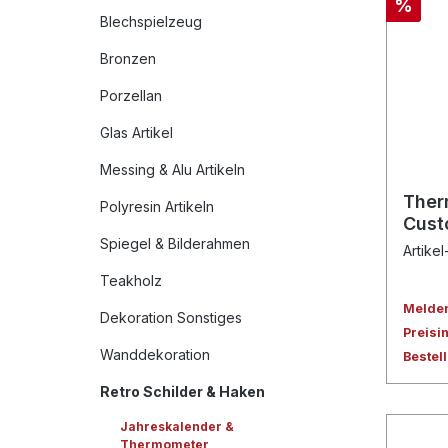
%
Blechspielzeug
Bronzen
Porzellan
Glas Artikel
Messing & Alu Artikeln
Ther
Polyresin Artikeln
Cust
Spiegel & Bilderahmen
Artikel
Teakholz
Melden 
Dekoration Sonstiges
Preisi
Wanddekoration
Bestel
Retro Schilder & Haken
Jahreskalender &
Thermometer