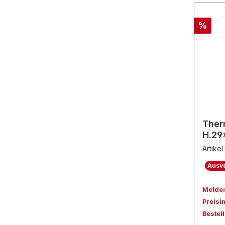
%
Ther
H.29
Artikel
Ausve
Melden 
Preisi
Bestel