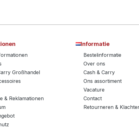
tionen
Informatie
nformationen
Bestelinformatie
s
Over ons
Carry Großhandel
Cash & Carry
essoires
Ons assortiment
Vacature
e & Reklamationen
Contact
um
Retourneren & Klachte
ngebot
hutz