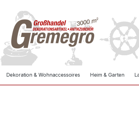
e springen
Zur Hauptnavigation springen
Dekoration & Wohnaccessoires
Heim & Garten
L