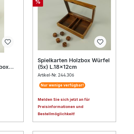
%
Spielkarten Holzbox Würfel
zbox
(5x) L.18x12cm
Artikel-Nr. 244.306
Nur wenige verfügbar!
Melden Sie sich jetzt an für
Preisinformationen und
Bestellmöglichkeit!