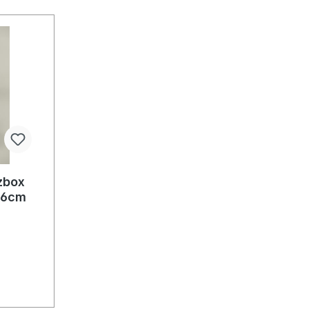
lzbox
x6cm