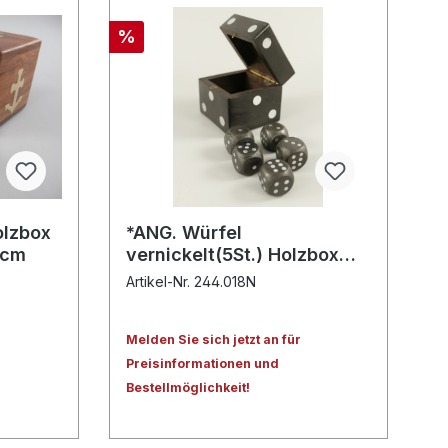
%
olzbox
*ANG. Würfel
7cm
vernickelt(5St.) Holzbox
D.6x6cm
Artikel-Nr. 244.018N
Melden Sie sich jetzt an für
Preisinformationen und
Bestellmöglichkeit!