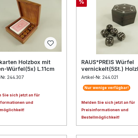
%
lkarten Holzbox mit
RAUS*PREIS Würfel
en-Würfel(5x) L.11cm
vernickelt(5St.) Hol
D.9cm
l-Nr. 244.307
Artikel-Nr. 244.021
Nur wenige verfügbar!
Sie sich jetzt an für
nformationen und
Melden Sie sich jetzt an für
lmöglichkeit!
Preisinformationen und
Bestellmöglichkeit!