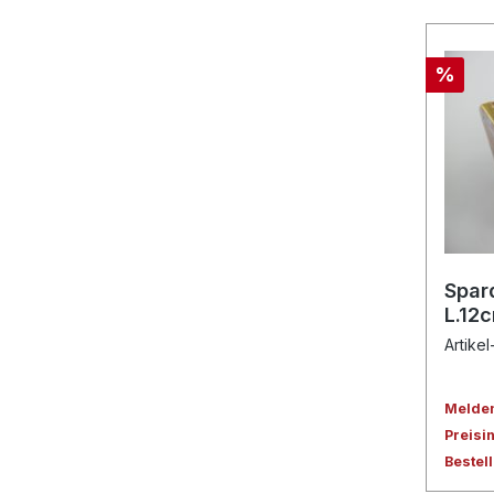
%
Spar
L.12
Artike
Melden 
Preisi
Bestel