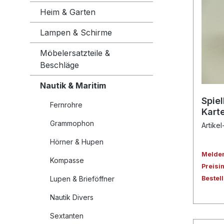
Heim & Garten
Lampen & Schirme
Möbelersatzteile &
Beschläge
Nautik & Maritim
Spie
Fernrohre
Kart
Grammophon
Artike
Hörner & Hupen
Melden 
Kompasse
Preisi
Lupen & Brieföffner
Bestel
Nautik Divers
Sextanten