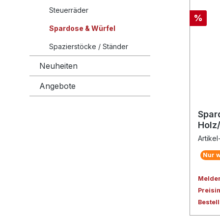
Steuerräder
%
Spardose & Würfel
Spazierstöcke / Ständer
Neuheiten
Angebote
Spar
Holz
Artikel
Nur w
Melden 
Preisi
Bestel