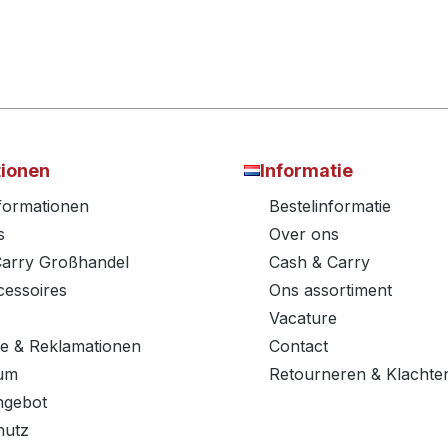
tionen
Informatie
nformationen
Bestelinformatie
s
Over ons
Carry Großhandel
Cash & Carry
essoires
Ons assortiment
Vacature
e & Reklamationen
Contact
um
Retourneren & Klachte
ngebot
hutz