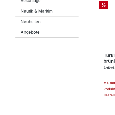
Beschläge
%
Nautik & Maritim
Neuheiten
Angebote
Türk
brüni
Artikel
Melden 
Preisi
Bestel