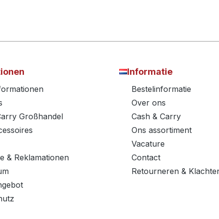
tionen
Informatie
nformationen
Bestelinformatie
s
Over ons
Carry Großhandel
Cash & Carry
essoires
Ons assortiment
Vacature
e & Reklamationen
Contact
um
Retourneren & Klachte
ngebot
hutz