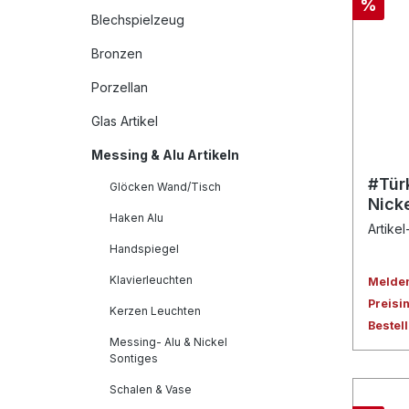
%
Blechspielzeug
Bronzen
Porzellan
Glas Artikel
Messing & Alu Artikeln
#Tür
Glöcken Wand/Tisch
Nicke
Haken Alu
H.3
Artikel
Handspiegel
Klavierleuchten
Melden 
Preisi
Kerzen Leuchten
Bestel
Messing- Alu & Nickel
Sontiges
Schalen & Vase