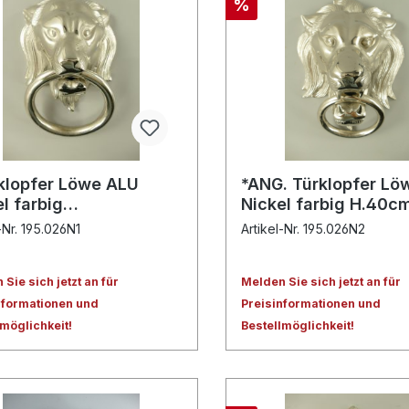
%
klopfer Löwe ALU
*ANG. Türklopfer Lö
l farbig
Nickel farbig H.40c
3x23x18cm
-Nr. 195.026N1
Artikel-Nr. 195.026N2
Sie sich jetzt an für
Melden Sie sich jetzt an für
nformationen und
Preisinformationen und
lmöglichkeit!
Bestellmöglichkeit!