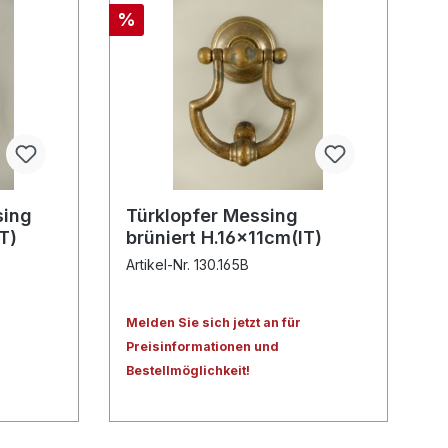
%
sing
Türklopfer Messing
T)
brüniert H.16x11cm(IT)
Artikel-Nr. 130.165B
Melden Sie sich jetzt an für
Preisinformationen und
Bestellmöglichkeit!