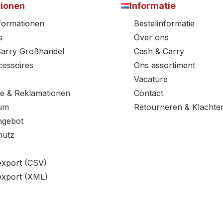
tionen
Informatie
nformationen
Bestelinformatie
s
Over ons
Carry Großhandel
Cash & Carry
essoires
Ons assortiment
Vacature
e & Reklamationen
Contact
um
Retourneren & Klachte
ngebot
hutz
export (CSV)
export (XML)