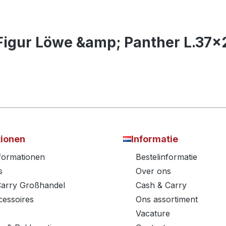
 Figur Löwe &amp; Panther L.37
tionen
Informatie
nformationen
Bestelinformatie
s
Over ons
Carry Großhandel
Cash & Carry
essoires
Ons assortiment
Vacature