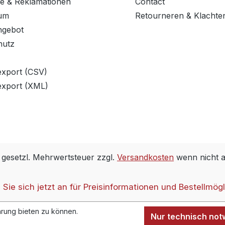
e & Reklamationen
Contact
um
Retourneren & Klachte
ngebot
hutz
export (CSV)
export (XML)
. gesetzl. Mehrwertsteuer zzgl.
Versandkosten
wenn nicht 
Sie sich jetzt an für Preisinformationen und Bestellmögl
rung bieten zu können.
Nur technisch no