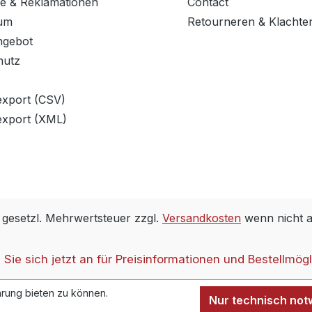
e & Reklamationen
Contact
um
Retourneren & Klachte
ngebot
hutz
export (CSV)
export (XML)
. gesetzl. Mehrwertsteuer zzgl.
Versandkosten
wenn nicht 
Sie sich jetzt an für Preisinformationen und Bestellmögl
rung bieten zu können.
Nur technisch no