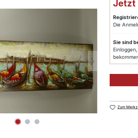
Jetzt
Registrier
Die Anmel
Sie sind 
Einloggen,
bekomme
Zum Merkze