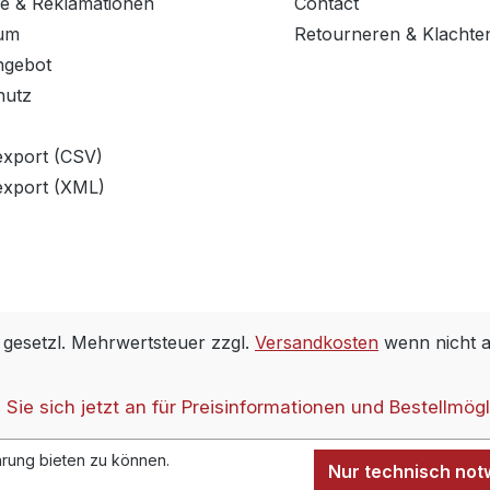
e & Reklamationen
Contact
um
Retourneren & Klachte
ngebot
hutz
export (CSV)
export (XML)
. gesetzl. Mehrwertsteuer zzgl.
Versandkosten
wenn nicht 
Sie sich jetzt an für Preisinformationen und Bestellmögl
rung bieten zu können.
Nur technisch no