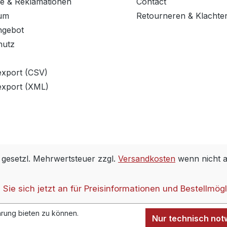
e & Reklamationen
Contact
um
Retourneren & Klachte
ngebot
hutz
export (CSV)
export (XML)
. gesetzl. Mehrwertsteuer zzgl.
Versandkosten
wenn nicht 
Sie sich jetzt an für Preisinformationen und Bestellmögl
rung bieten zu können.
Nur technisch no