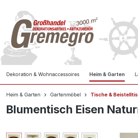
e springen
Zur Hauptnavigation springen
Dekoration & Wohnaccessoires
Heim & Garten
L
Heim & Garten
Gartenmöbel
Tische & Beistellti
Blumentisch Eisen Natur