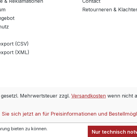
e & Reklamationen
Contact
um
Retourneren & Klachte
ngebot
hutz
export (CSV)
export (XML)
. gesetzl. Mehrwertsteuer zzgl.
Versandkosten
wenn nicht 
Sie sich jetzt an für Preisinformationen und Bestellmögl
rung bieten zu können.
Nur technisch no