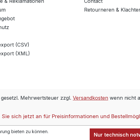
e & Reklamationen
Contact
um
Retourneren & Klachte
ngebot
hutz
export (CSV)
export (XML)
. gesetzl. Mehrwertsteuer zzgl.
Versandkosten
wenn nicht 
Sie sich jetzt an für Preisinformationen und Bestellmögl
rung bieten zu können.
Nur technisch no